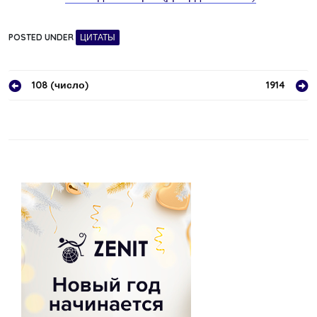
POSTED UNDER
ЦИТАТЫ
Навигация
108 (число)
1914
по
записям