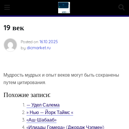
Skip
to
content
19 век
Posted on
16.10.2025
by
dicmarket.ru
Мудрость мудрых и опыт веков могут быть сохранены
путем цитирования.
Похожие записи:
— Удел Салема
» Нью — Йорк Таймс «
«Аш-Шабааб»
«Илиады Гомера» (Джордж Чэпмен)