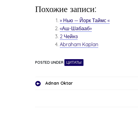
Похожие записи:
» Нью — Йорк Таймс «
«Аш-Шабааб»
2 Чейнз
Abraham Kaplan
POSTED UNDER
ЦИТАТЫ
Навигация
Adnan Oktar
по
записям