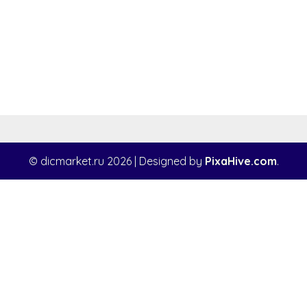
© dicmarket.ru 2026
|
Designed by
PixaHive.com
.