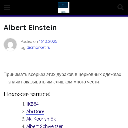
Skip
to
content
Albert Einstein
Posted on
16.10.2025
by
dicmarket.ru
Принимать всерьез этих дураков в церковных одеждах
— значит оказывать им слишком много чести.
Похожие записи:
1КВ84
Abi Daré
Aki Kaurismäki
Albert Schweitzer