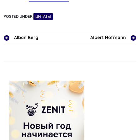
POSTED UNDER
ЦИТАТЫ
Навигация
Alban Berg
Albert Hofmann
по
записям