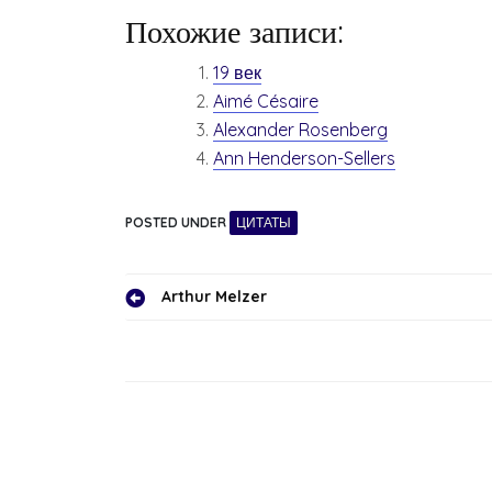
Похожие записи:
19 век
Aimé Césaire
Alexander Rosenberg
Ann Henderson-Sellers
POSTED UNDER
ЦИТАТЫ
Навигация
Arthur Melzer
по
записям