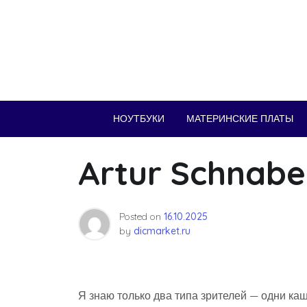
Skip
to
content
НОУТБУКИ
МАТЕРИНСКИЕ ПЛАТЫ
Artur Schnabe
Posted on
16.10.2025
by
dicmarket.ru
Я знаю только два типа зрителей — одни ка