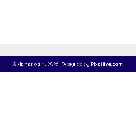
© dicmarket.ru 2026
|
Designed by
PixaHive.com
.