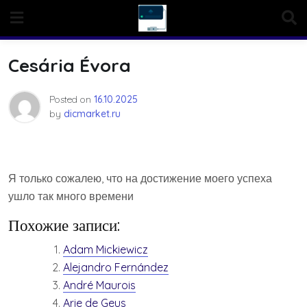
Skip
to
content
Cesária Évora
Posted on
16.10.2025
by
dicmarket.ru
Я только сожалею, что на достижение моего успеха
ушло так много времени
Похожие записи:
Adam Mickiewicz
Alejandro Fernández
André Maurois
Arie de Geus