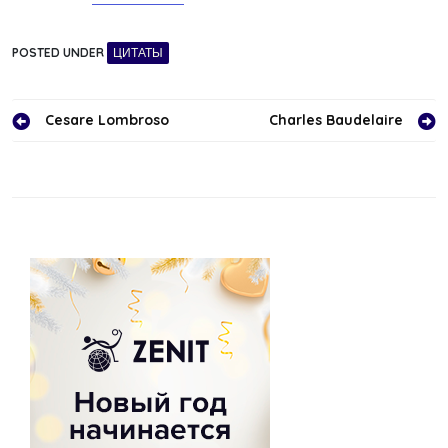
POSTED UNDER
ЦИТАТЫ
Навигация
Cesare Lombroso
Charles Baudelaire
по
записям