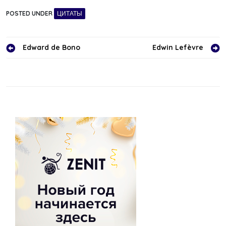
POSTED UNDER
ЦИТАТЫ
Навигация
Edward de Bono
Edwin Lefèvre
по
записям