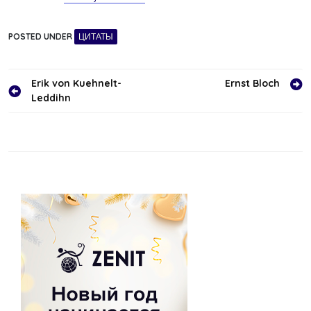
POSTED UNDER
ЦИТАТЫ
Навигация
Erik von Kuehnelt-
Ernst Bloch
Leddihn
по
записям