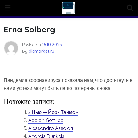
Skip
to
content
Erna Solberg
Posted on
16.10.2025
by
dicmarket.ru
Пандемия коронавируса показала нам, что достигнутые
нами успехи могут быть легко потеряны снова.
Похожие записи:
» Нью — Йорк Таймс «
Adolph Gottlieb
Alessandro Assolari
Andrejs Dunkels