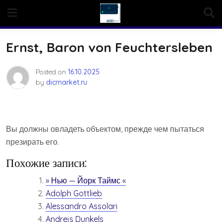
Skip
to
content
Ernst, Baron von Feuchtersleben
Posted on
16.10.2025
by
dicmarket.ru
Вы должны овладеть объектом, прежде чем пытаться
презирать его.
Похожие записи:
» Нью — Йорк Таймс «
Adolph Gottlieb
Alessandro Assolari
Andrejs Dunkels