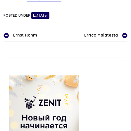
POSTED UNDER
ЦИТАТЫ
Навигация
Ernst Röhm
Errico Malatesta
по
записям