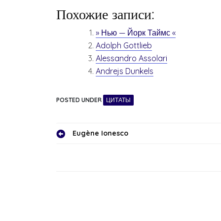
Похожие записи:
» Нью — Йорк Таймс «
Adolph Gottlieb
Alessandro Assolari
Andrejs Dunkels
POSTED UNDER
ЦИТАТЫ
Навигация
Eugène Ionesco
по
записям