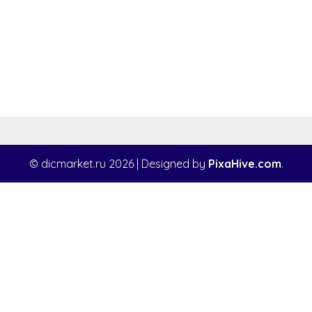
© dicmarket.ru 2026
|
Designed by
PixaHive.com
.