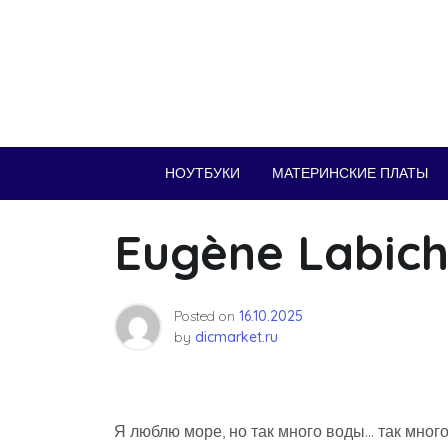
Skip
to
content
НОУТБУКИ
МАТЕРИНСКИЕ ПЛАТЫ
Eugène Labic
Posted on
16.10.2025
by
dicmarket.ru
Я люблю море, но так много воды… так мног