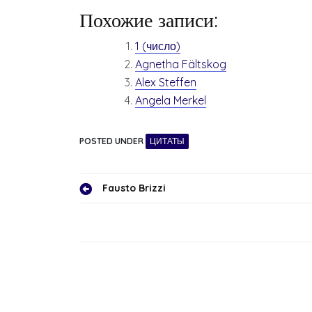
Похожие записи:
1 (число)
Agnetha Fältskog
Alex Steffen
Angela Merkel
POSTED UNDER
ЦИТАТЫ
Навигация
Fausto Brizzi
по
записям