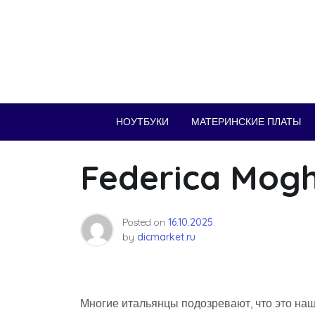
Skip
to
content
НОУТБУКИ
МАТЕРИНСКИЕ ПЛАТЫ
Federica Mogh
Posted on
16.10.2025
by
dicmarket.ru
Многие итальянцы подозревают, что это на