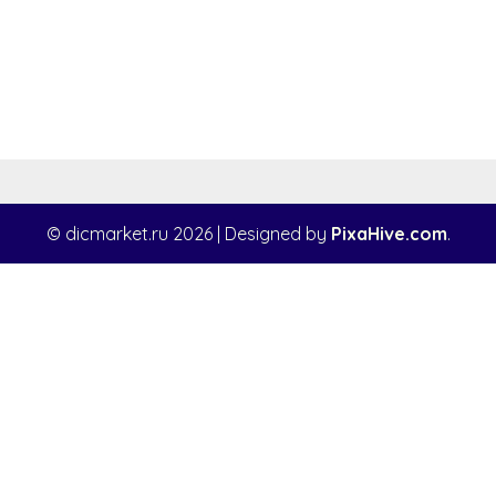
© dicmarket.ru 2026
|
Designed by
PixaHive.com
.