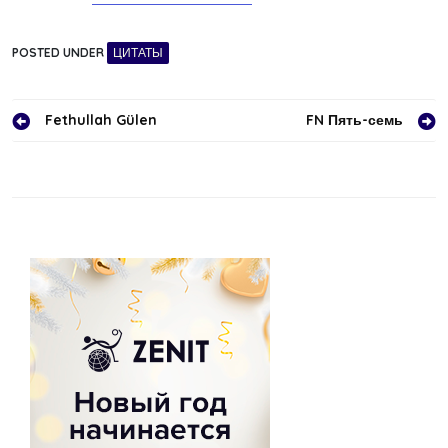
POSTED UNDER
ЦИТАТЫ
Навигация
Fethullah Gülen
FN Пять-семь
по
записям