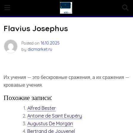
Skip
to
content
Flavius Josephus
Posted on
16.10.2025
by
dicmarket.ru
Их учения — это бескровные сражения, а их сражения —
кровавые учения.
Похожие записи:
Alfred Bester
Antoine de Saint Exupéry
Augustus De Morgan
Bertrand de Jouvenel