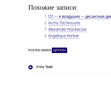
Похожие записи:
101 — я воздушно — десантная ди
Aïcha Tachinouite
Alexander Mackenzie
Angelique Kerber
POSTED UNDER
ЦИТАТЫ
Навигация
Fritz Todt
по
записям