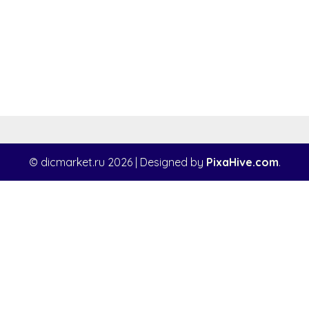
© dicmarket.ru 2026
|
Designed by
PixaHive.com
.