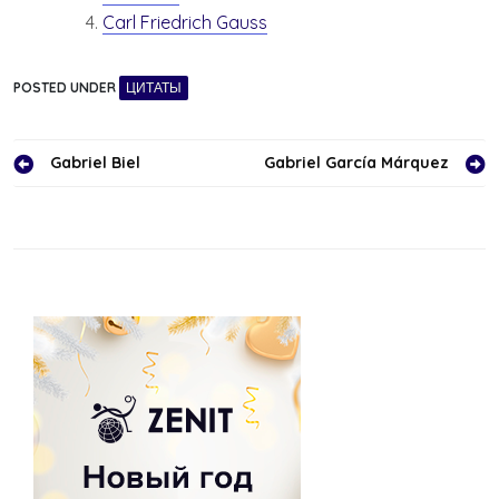
Carl Friedrich Gauss
POSTED UNDER
ЦИТАТЫ
Навигация
Gabriel Biel
Gabriel García Márquez
по
записям