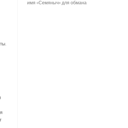
имя «Семяныч» для обмана
ты.
м
ля
т