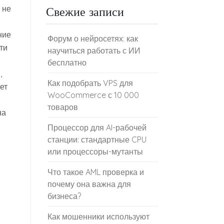
 не
Свежие записи
ние
Форум о нейросетях: как
ти
научиться работать с ИИ
бесплатно
,
Как подобрать VPS для
ет
WooCommerce с 10 000
товаров
на
Процессор для AI-рабочей
станции: стандартные CPU
или процессоры-мутанты
Что такое AML проверка и
почему она важна для
бизнеса?
Как мошенники используют