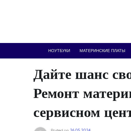
Skip
to
content
НОУТБУКИ
МАТЕРИНСКИЕ ПЛАТЫ
Дайте шанс св
Ремонт матери
сервисном цен
Posted on
26.05.2024