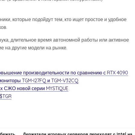
ики, которые подойдут тем, кто ищет простое и удобное
ов.
вука, длительное время автономной работы или активное
е на другие модели на рынке.
овышение производительности по сравнению с RTX 4090
 мониторы TGM-I27FQ и TGM-V32CQ
ых СЖО новой серии MYSTIQUE
 $TGR
збежать
Держатели игровых серверов переходят с Intel на