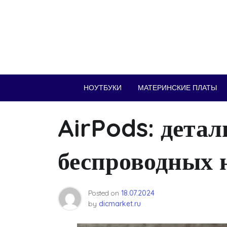
Skip
to
content
НОУТБУКИ
МАТЕРИНСКИЕ ПЛАТЫ
AirPods: дета
беспроводных 
Posted on
18.07.2024
by
dicmarket.ru