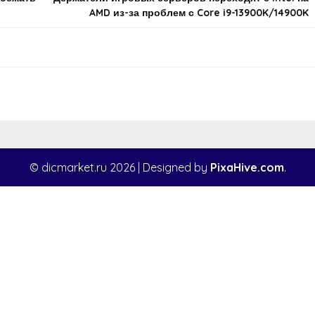
AMD из-за проблем с Core i9-13900K/14900K
© dicmarket.ru 2026
|
Designed by
PixaHive.com
.