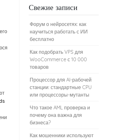
Свежие записи
Форум о нейросетях: как
его
научиться работать с ИИ
бесплатно
юся
Как подобрать VPS для
WooCommerce с 10 000
товаров
Процессор для AI-рабочей
станции: стандартные CPU
ют
или процессоры-мутанты
ds
Что такое AML проверка и
почему она важна для
ени
бизнеса?
Как мошенники используют