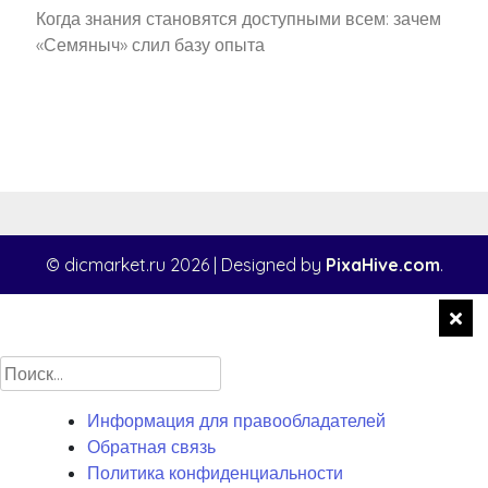
Когда знания становятся доступными всем: зачем
«Семяныч» слил базу опыта
© dicmarket.ru 2026
|
Designed by
PixaHive.com
.
Найти:
Информация для правообладателей
Обратная связь
Политика конфиденциальности