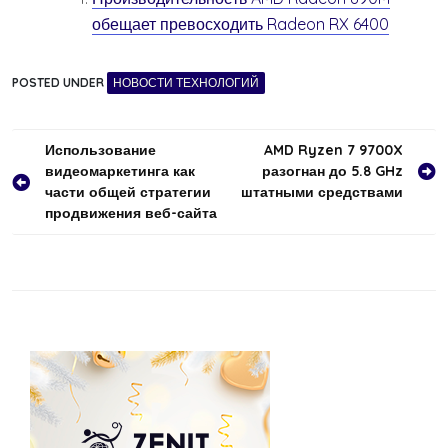
обещает превосходить Radeon RX 6400
POSTED UNDER
НОВОСТИ ТЕХНОЛОГИЙ
Навигация
Использование
AMD Ryzen 7 9700X
видеомаркетинга как
разогнан до 5.8 GHz
по
части общей стратегии
штатными средствами
записям
продвижения веб-сайта