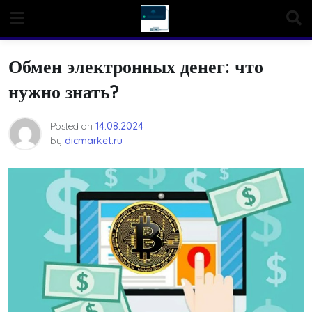
Skip
to
content
Обмен электронных денег: что
нужно знать?
Posted on
14.08.2024
by
dicmarket.ru