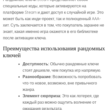
специальные коды, которые активируются на
платформе Steam и дают доступ к случайной игре. Это
может быть как инди-проект, так и полноценный AAA-
хит. Суть заключается в том, что покупатель заранее не
знает, какая именно игра окажется в его библиотеке
после активации ключа.
Преимущества использования рандомных
ключей
Доступность:
Обычно рандомные ключи
стоят дешевле, чем покупка игр напрямую.
Разнообразие:
Возможность попробовать
что-то новое, возможно, вне привычного
жанра.
Элемент сюрприза:
Это как лотерея, где
каждый раз можно ощутить волнение от
ожидания результата.