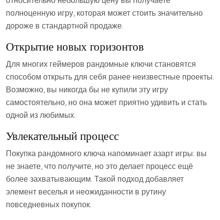
полноценную игру, которая может стоить значительно
дороже в стандартной продаже.
Открытие новых горизонтов
Для многих геймеров рандомные ключи становятся
способом открыть для себя ранее неизвестные проекты.
Возможно, вы никогда бы не купили эту игру
самостоятельно, но она может приятно удивить и стать
одной из любимых.
Увлекательный процесс
Покупка рандомного ключа напоминает азарт игры: вы
не знаете, что получите, но это делает процесс ещё
более захватывающим. Такой подход добавляет
элемент веселья и неожиданности в рутину
повседневных покупок.