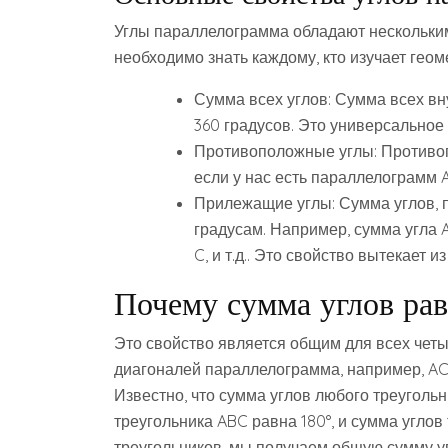
Углы параллелограмма обладают нескольки
необходимо знать каждому, кто изучает геом
Сумма всех углов: Сумма всех вн
360 градусов. Это универсальное
Противоположные углы: Противоп
если у нас есть параллелограмм AB
Прилежащие углы: Сумма углов, п
градусам. Например, сумма угла A 
C, и т.д.. Это свойство вытекает 
Почему сумма углов рав
Это свойство является общим для всех четыр
диагоналей параллелограмма, например, AC, 
Известно, что сумма углов любого треугольн
треугольника ABC равна 180°, и сумма углов
треугольников, мы получаем общую сумму угл