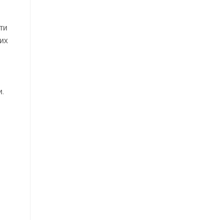
ти
их
.