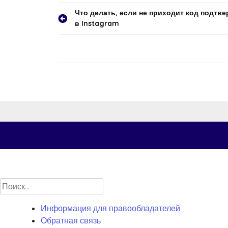
Навигация
Что делать, если не приходит код подтв
в Instagram
по
записям
Найти:
Информация для правообладателей
Обратная связь