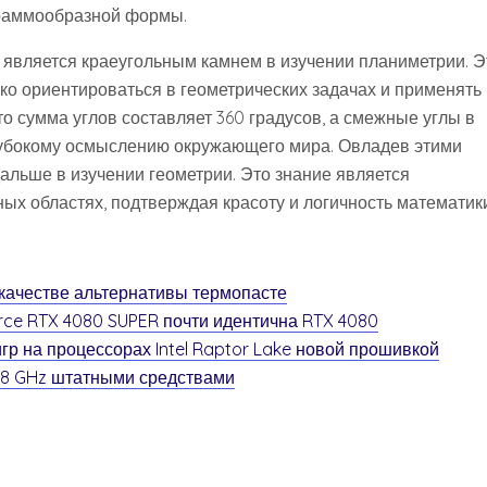
граммообразной формы.
является краеугольным камнем в изучении планиметрии. Э
о ориентироваться в геометрических задачах и применять 
что сумма углов составляет 360 градусов, а смежные углы в
глубокому осмыслению окружающего мира. Овладев этими
альше в изучении геометрии. Это знание является
х областях, подтверждая красоту и логичность математики
 качестве альтернативы термопасте
rce RTX 4080 SUPER почти идентична RTX 4080
р на процессорах Intel Raptor Lake новой прошивкой
5.8 GHz штатными средствами