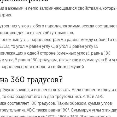
ми важными и легко запоминающимися свойствами, которы
етрию.
утренних углов любого параллелограмма всегда составляет
 правило для всех четырёхугольников.
оложные углы параллелограмма равны между собой. То ес
CD, то угол A равен углу C, а угол B равен углу D.
рилежащих к одной стороне (смежных углов), равна 180
и угла B равна 180 градусам, так же как и сумма угла B и уг
из параллельности сторон и свойств секущей.
на 360 градусов?
ёхугольников, и его легко доказать. Если провести одну из
то она разделит его на два треугольника: ABC и ADC.
ика составляет 180 градусов. Таким образом, сумма углов
 треугольника ADC также равна 180°. Суммируя углы этих дв
ов параллелограмма: 180° + 180° = 360°. Это простое, но