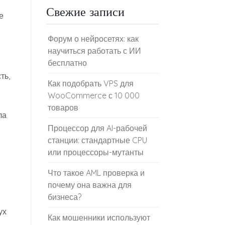
Свежие записи
е
Форум о нейросетях: как
научиться работать с ИИ
бесплатно
ть,
Как подобрать VPS для
WooCommerce с 10 000
товаров
ла
Процессор для AI-рабочей
станции: стандартные CPU
или процессоры-мутанты
Что такое AML проверка и
почему она важна для
бизнеса?
ух
Как мошенники используют