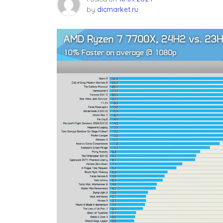
by
dicmarket.ru