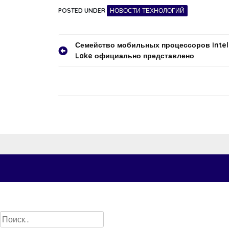
POSTED UNDER
НОВОСТИ ТЕХНОЛОГИЙ
Навигация
Семейство мобильных процессоров Intel
Lake официально представлено
по
записям
Найти: