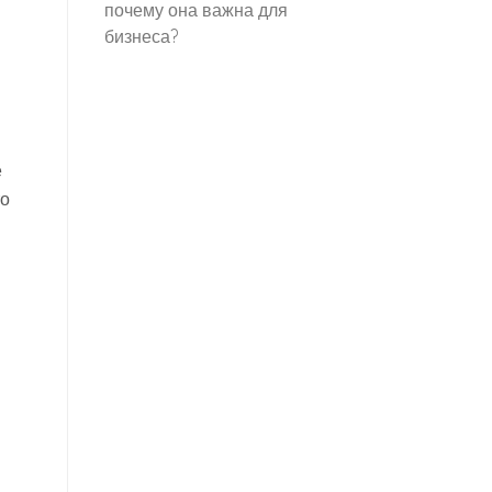
почему она важна для
бизнеса?
е
то