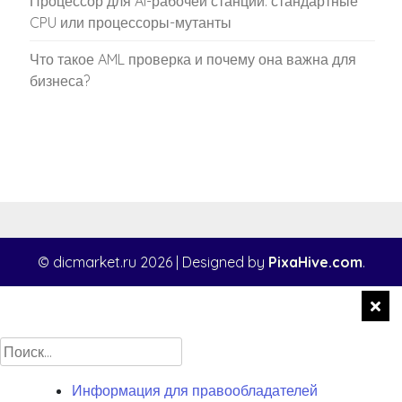
Процессор для AI-рабочей станции: стандартные
CPU или процессоры-мутанты
Что такое AML проверка и почему она важна для
бизнеса?
© dicmarket.ru 2026
|
Designed by
PixaHive.com
.
Найти:
Информация для правообладателей