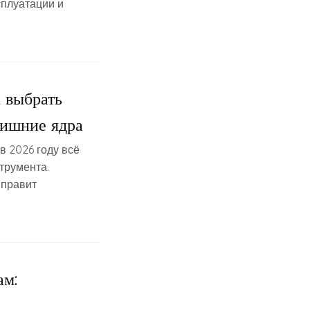
плуатации и
к выбрать
лишние ядра
в 2026 году всё
трумента.
 правит
ам: