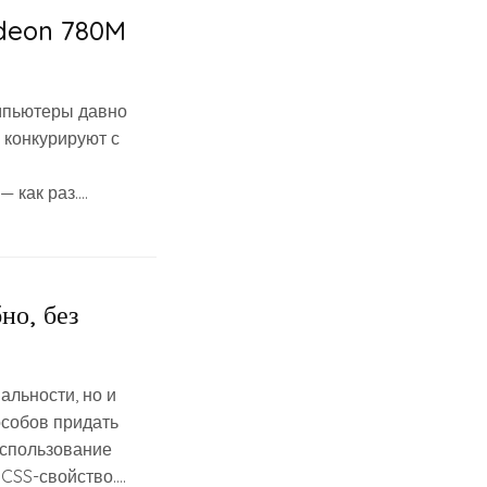
adeon 780M
мпьютеры давно
 конкурируют с
— как раз….
но, без
альности, но и
особов придать
использование
 CSS-свойство….