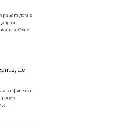
я работа давно
одобрать
очиться. Одни
рить, не
ли в офисе всё
нтрация
мы….