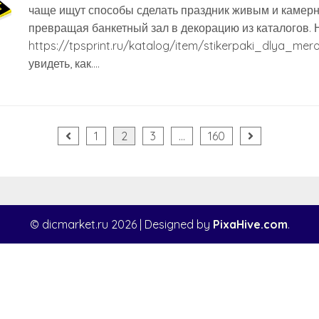
чаще ищут способы сделать праздник живым и камерн
превращая банкетный зал в декорацию из каталогов. 
https://tpsprint.ru/katalog/item/stikerpaki_dlya_mer
увидеть, как….
я
1
2
3
…
160
© dicmarket.ru 2026
|
Designed by
PixaHive.com
.