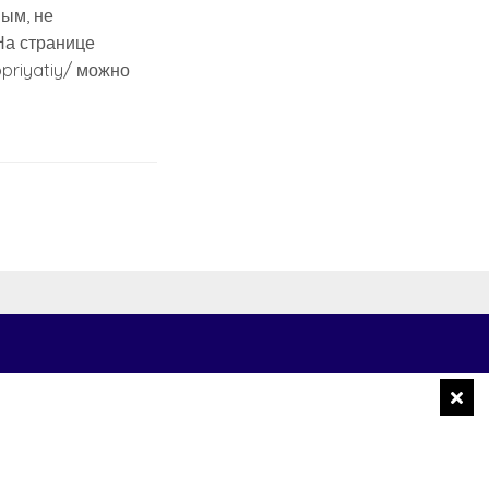
ым, не
На странице
opriyatiy/ можно