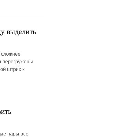
ду выделить
е сложнее
ны перегружены
ой штрих к
вить
ые пары все