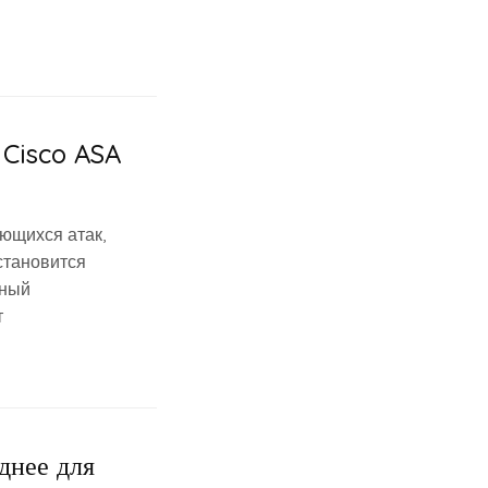
 Cisco ASA
ющихся атак,
становится
вный
т
днее для