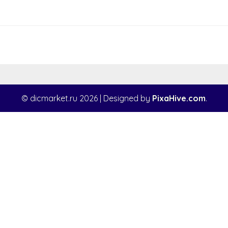
© dicmarket.ru 2026
|
Designed by
PixaHive.com
.