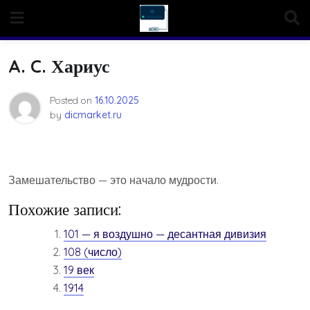
Skip
to
content
A. C. Хариус
Posted on
16.10.2025
by
dicmarket.ru
Замешательство — это начало мудрости.
Похожие записи:
101 — я воздушно — десантная дивизия
108 (число)
19 век
1914