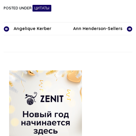
POSTED UNDER
ЦИТАТЫ
Навигация
Angelique Kerber
Ann Henderson-Sellers
по
записям