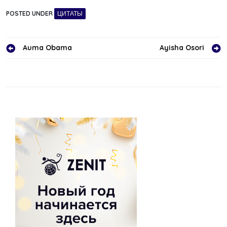
POSTED UNDER
ЦИТАТЫ
Навигация
Auma Obama
Ayisha Osori
по
записям