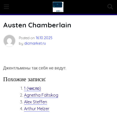
Skip
to
content
Austen Chamberlain
Posted on
16.10.2025
by
dicmarket.ru
Джентльмены так себя не ведут.
Похожие записи:
1 (число)
Agnetha Fältskog
Alex Steffen
Arthur Melzer