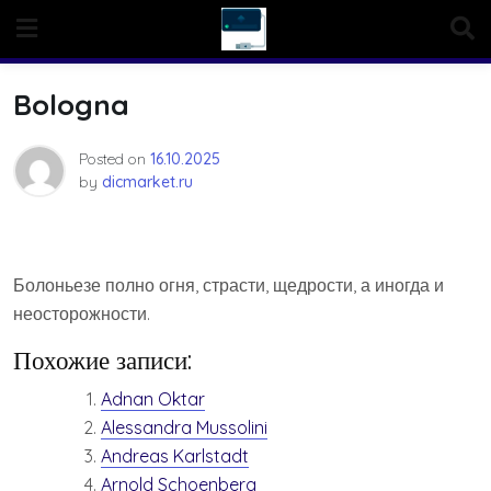
Skip
to
content
Bologna
Posted on
16.10.2025
by
dicmarket.ru
Болоньезе полно огня, страсти, щедрости, а иногда и
неосторожности.
Похожие записи:
Adnan Oktar
Alessandra Mussolini
Andreas Karlstadt
Arnold Schoenberg