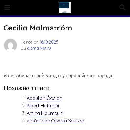
Skip
to
content
Cecilia Malmström
Posted on
16.10.2025
by
dicmarket.ru
Я не забираю свой мандат у европейского народа.
Похожие записи:
Abdullah Öcalan
Albert Hofmann
Amina Moumouni
António de Oliveira Salazar