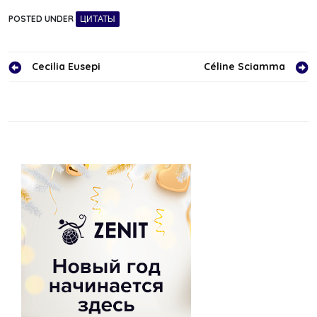
POSTED UNDER
ЦИТАТЫ
Навигация
Cecilia Eusepi
Céline Sciamma
по
записям