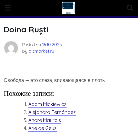
Skip
to
content
Doina Ruști
Posted on
16.10.2025
by
dicmarket.ru
Свобода — это слеза, впивающаяся в плоть.
Похожие записи:
Adam Mickiewicz
Alejandro Fernández
André Maurois
Arie de Geus