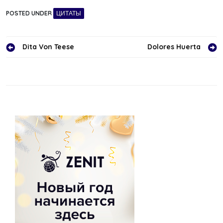
POSTED UNDER
ЦИТАТЫ
Навигация
Dita Von Teese
Dolores Huerta
по
записям