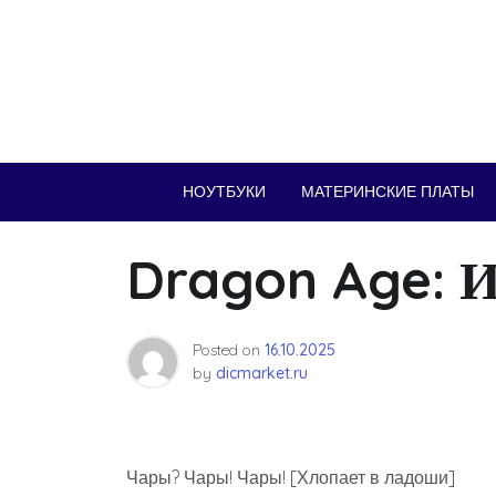
Skip
to
content
НОУТБУКИ
МАТЕРИНСКИЕ ПЛАТЫ
Dragon Age: И
Posted on
16.10.2025
by
dicmarket.ru
Чары? Чары! Чары! [Хлопает в ладоши]