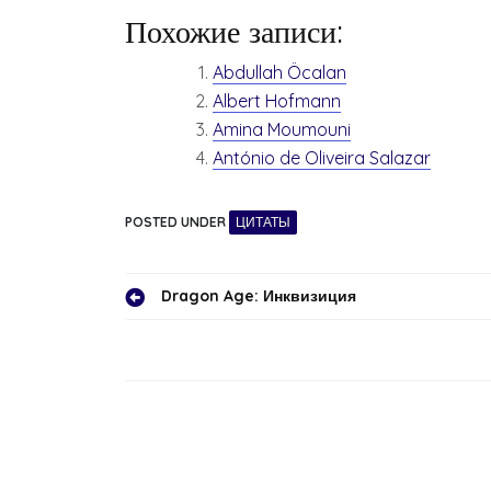
Похожие записи:
Abdullah Öcalan
Albert Hofmann
Amina Moumouni
António de Oliveira Salazar
POSTED UNDER
ЦИТАТЫ
Навигация
Dragon Age: Инквизиция
по
записям