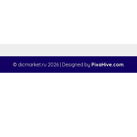
© dicmarket.ru 2026
|
Designed by
PixaHive.com
.