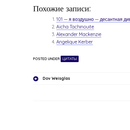
Похожие записи:
101 — я воздушно — десантная ди
Aïcha Tachinouite
Alexander Mackenzie
Angelique Kerber
POSTED UNDER
ЦИТАТЫ
Навигация
Dov Weisglas
по
записям