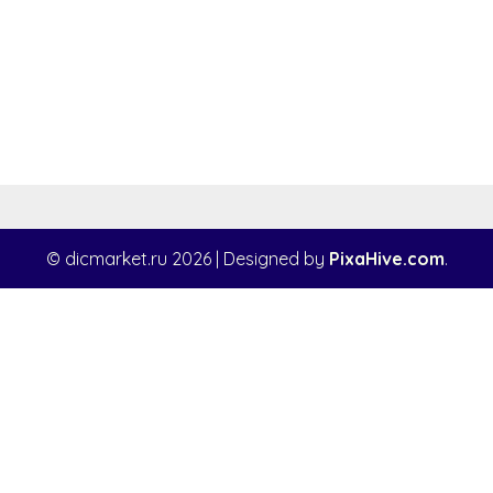
© dicmarket.ru 2026
|
Designed by
PixaHive.com
.