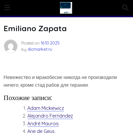
Skip
to
content
Emiliano Zapata
Posted on
16.10.2025
by
dicmarket.ru
Невежество и мракобесие никогда не производили
ничего, кроме стад рабов для тирании.
Похожие записи:
Adam Mickiewicz
Alejandro Fernández
André Maurois
Arie de Geus