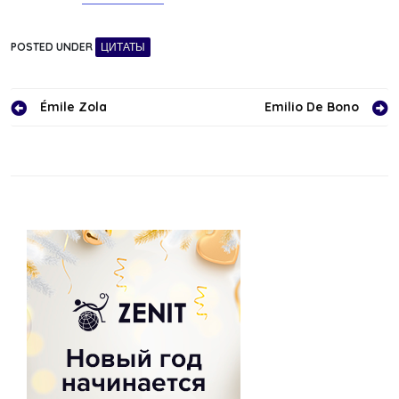
POSTED UNDER
ЦИТАТЫ
Навигация
Émile Zola
Emilio De Bono
по
записям