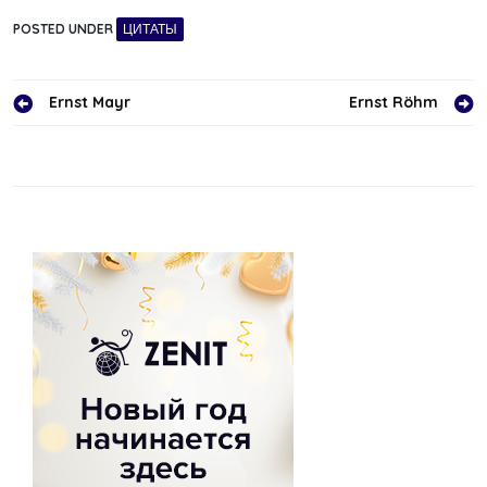
POSTED UNDER
ЦИТАТЫ
Навигация
Ernst Mayr
Ernst Röhm
по
записям