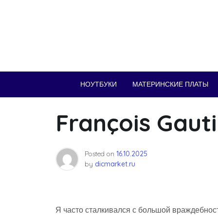
Skip
to
content
НОУТБУКИ
МАТЕРИНСКИЕ ПЛАТЫ
François Gauti
Posted on
16.10.2025
by
dicmarket.ru
Я часто сталкивался с большой враждебнос