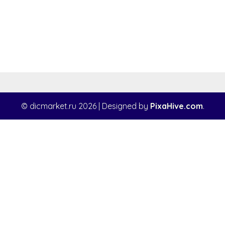
© dicmarket.ru 2026
|
Designed by
PixaHive.com
.