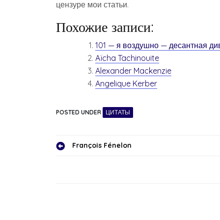
цензуре мои статьи.
Похожие записи:
101 — я воздушно — десантная ди
Aïcha Tachinouite
Alexander Mackenzie
Angelique Kerber
POSTED UNDER
ЦИТАТЫ
Навигация
François Fénelon
по
записям