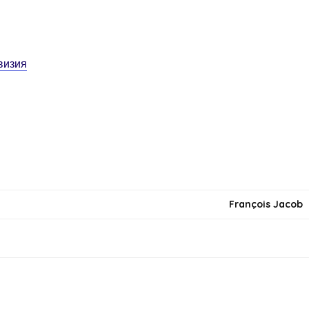
визия
François Jacob