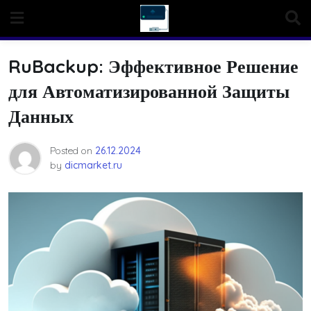
Skip
to
content
RuBackup: Эффективное Решение
для Автоматизированной Защиты
Данных
Posted on
26.12.2024
by
dicmarket.ru