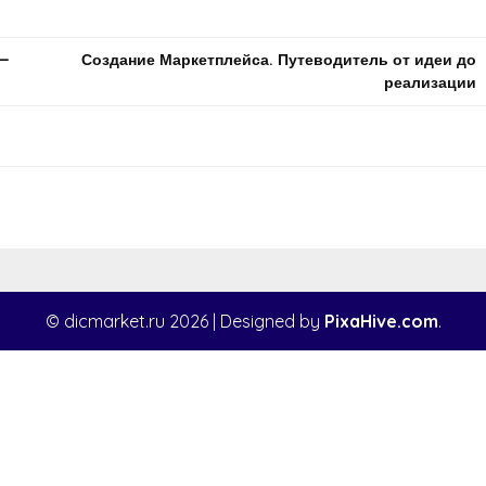
 —
Создание Маркетплейса. Путеводитель от идеи до
реализации
© dicmarket.ru 2026
|
Designed by
PixaHive.com
.