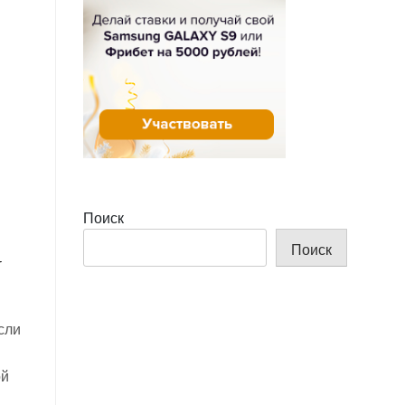
Поиск
Поиск
у
сли
ой