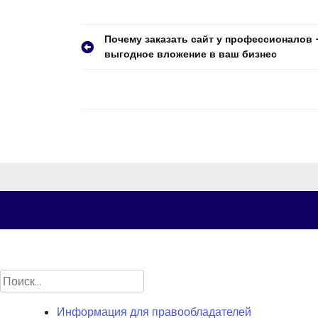
Навигация
Почему заказать сайт у профессионалов
выгодное вложение в ваш бизнес
по
записям
Найти:
Информация для правообладателей