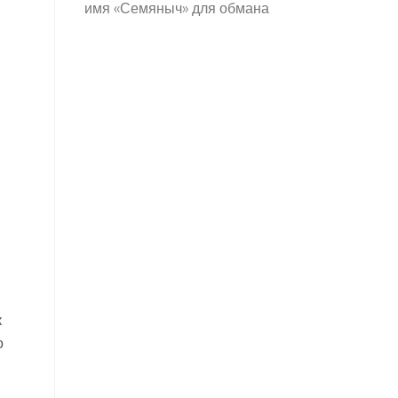
имя «Семяныч» для обмана
к
о