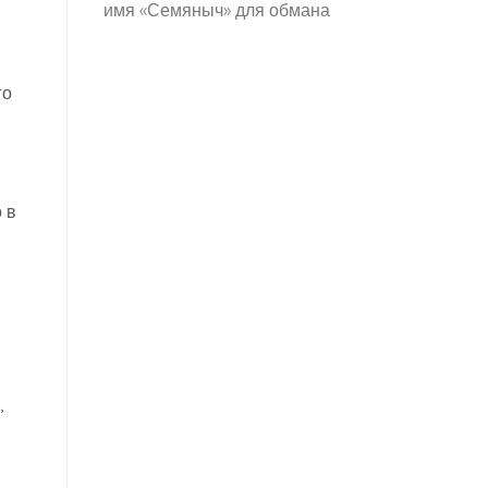
имя «Семяныч» для обмана
го
 в
,