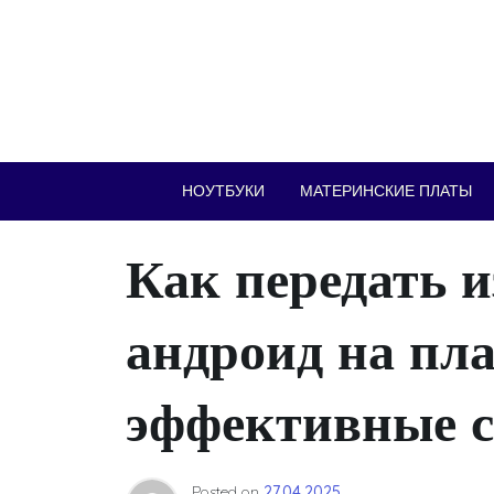
Skip
to
content
НОУТБУКИ
МАТЕРИНСКИЕ ПЛАТЫ
Как передать и
андроид на пл
эффективные 
Posted on
27.04.2025