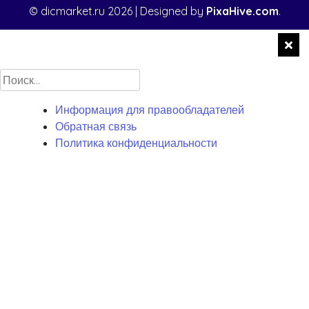
© dicmarket.ru 2026
|
Designed by
PixaHive.com
.
Найти:
Информация для правообладателей
Обратная связь
Политика конфиденциальности