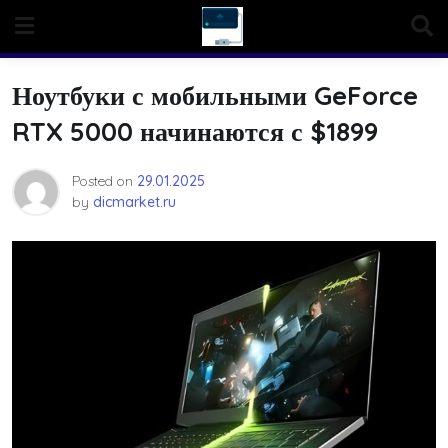
Skip
to
content
Ноутбуки с мобильными GeForce
RTX 5000 начинаются с $1899
Posted on
29.01.2025
by
dicmarket.ru