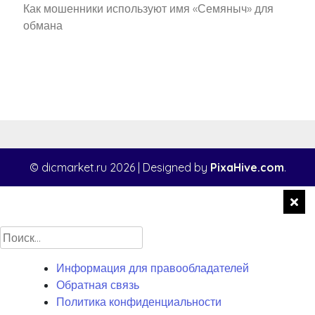
Как мошенники используют имя «Семяныч» для
обмана
© dicmarket.ru 2026
|
Designed by
PixaHive.com
.
Найти:
Информация для правообладателей
Обратная связь
Политика конфиденциальности