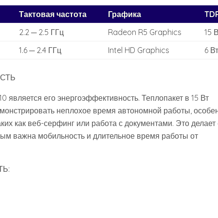
Тактовая частота
Графика
TD
2.2 ─ 2.5 ГГц
Radeon R5 Graphics
15 
1.6 ─ 2.4 ГГц
Intel HD Graphics
6 В
СТЬ
 является его энергоэффективность. Теплопакет в 15 Вт
емонстрировать неплохое время автономной работы‚ особе
ких как веб-серфинг или работа с документами. Это делает 
ым важна мобильность и длительное время работы от
Ь: