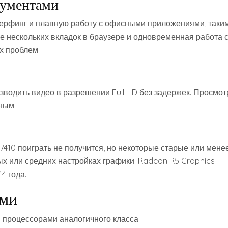
кументами
ерфинг и плавную работу с офисными приложениями‚ таки
тие нескольких вкладок в браузере и одновременная работа 
х проблем.
водить видео в разрешении Full HD без задержек. Просмот
ным.
410 поиграть не получится‚ но некоторые старые или мене
х или средних настройках графики. Radeon R5 Graphics
4 года.
ами
 процессорами аналогичного класса: