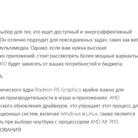
 выбор для тех‚ кто ищет доступный и энергоэффективный
Он отлично подходит для повседневных задач‚ таких как ве
мультимедиа. Однако‚ если вам нужна высокая
ких приложений‚ стоит рассмотреть более мощные варианты
410 будет зависеть от ваших потребностей и бюджета.
А
ического ядра Radeon R5 Graphics крайне важно для
я производительности в играх и приложениях. AMD
ского обновления драйверов‚ что упрощает этот процесс д
ионных систем‚ включая Windows и Linux‚ также является
ь при выборе ноутбука с процессором AMD A8 7410.
ЗОВАНИЯ