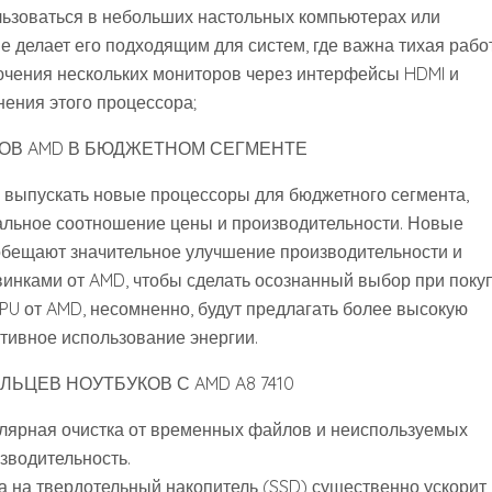
льзоваться в небольших настольных компьютерах или
е делает его подходящим для систем‚ где важна тихая рабо
ючения нескольких мониторов через интерфейсы HDMI и
нения этого процессора;
ОВ AMD В БЮДЖЕТНОМ СЕГМЕНТЕ
 выпускать новые процессоры для бюджетного сегмента‚
альное соотношение цены и производительности. Новые
‚ обещают значительное улучшение производительности и
винками от AMD‚ чтобы сделать осознанный выбор при поку
PU от AMD‚ несомненно‚ будут предлагать более высокую
тивное использование энергии.
ЦЕВ НОУТБУКОВ С AMD A8 7410
улярная очистка от временных файлов и неиспользуемых
зводительность.
а на твердотельный накопитель (SSD) существенно ускорит