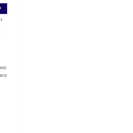
P
Вт
т
нно
его