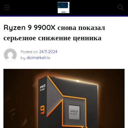
Skip
to
content
Ryzen 9 9900X снова показал
серьезное снижение ценника
Posted on
24.11.2024
by
dicmarket.ru