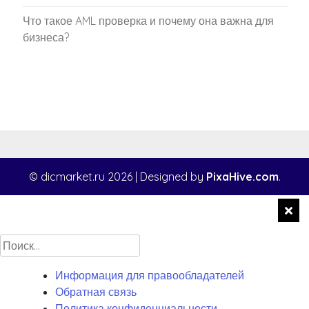
Что такое AML проверка и почему она важна для
бизнеса?
© dicmarket.ru 2026
|
Designed by
PixaHive.com
.
Найти:
Информация для правообладателей
Обратная связь
Политика конфиденциальности