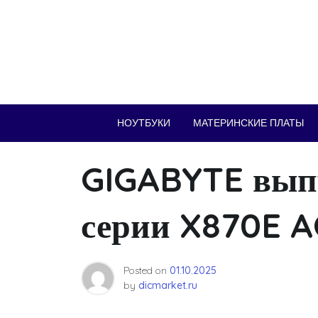
Skip
to
content
НОУТБУКИ
МАТЕРИНСКИЕ ПЛАТЫ
GIGABYTE выпу
серии X870E 
Posted on
01.10.2025
by
dicmarket.ru