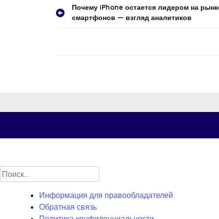
Навигация
Почему iPhone остается лидером на рынк
смартфонов — взгляд аналитиков
по
записям
Найти:
Информация для правообладателей
Обратная связь
Политика конфиденциальности