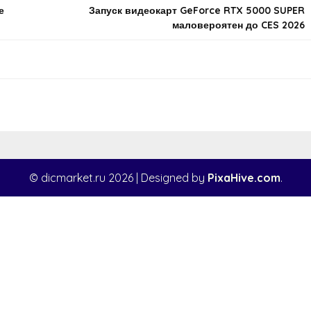
е
Запуск видеокарт GeForce RTX 5000 SUPER
маловероятен до CES 2026
© dicmarket.ru 2026
|
Designed by
PixaHive.com
.