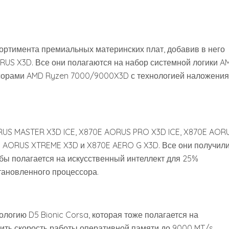
ртимента премиальных материнских плат, добавив в него
RUS X3D. Все они полагаются на набор системной логики A
ссорами AMD Ryzen 7000/9000X3D с технологией наложения
US MASTER X3D ICE, X870E AORUS PRO X3D ICE, X870E AOR
0E AORUS XTREME X3D и X870E AERO G X3D. Все они получил
обы полагается на искусственный интеллект для 25%
тановленного процессора.
логию D5 Bionic Corsa, которая тоже полагается на
ить скорость работы оперативной памяти до 9000 MT/s.