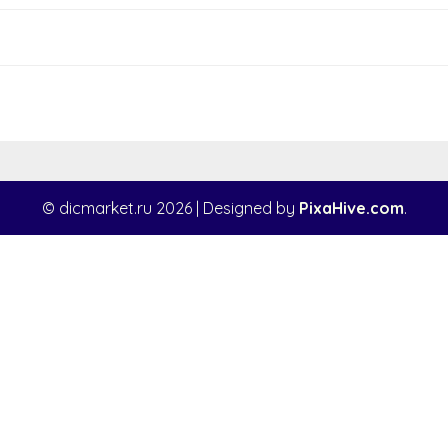
© dicmarket.ru 2026
|
Designed by
PixaHive.com
.