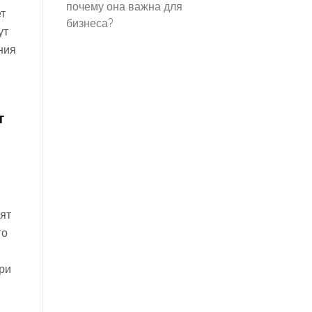
почему она важна для
т
бизнеса?
ут
ния
т
дят
го
ри