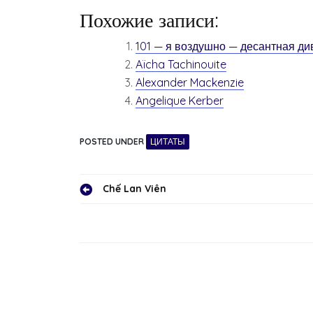
Похожие записи:
101 — я воздушно — десантная ди
Aïcha Tachinouite
Alexander Mackenzie
Angelique Kerber
POSTED UNDER
ЦИТАТЫ
Навигация
Chế Lan Viên
по
записям