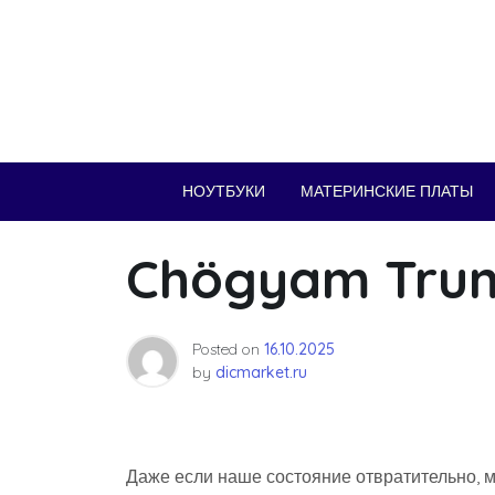
Skip
to
content
НОУТБУКИ
МАТЕРИНСКИЕ ПЛАТЫ
Chögyam Tru
Posted on
16.10.2025
by
dicmarket.ru
Даже если наше состояние отвратительно, м