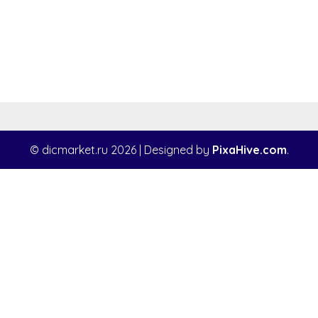
© dicmarket.ru 2026
|
Designed by
PixaHive.com
.