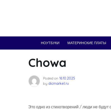
Skip
to
content
НОУТБУКИ
МАТЕРИНСКИЕ ПЛАТЫ
Chowa
Posted on
16.10.2025
by
dicmarket.ru
Это одно из стихотворений / люди не будут с