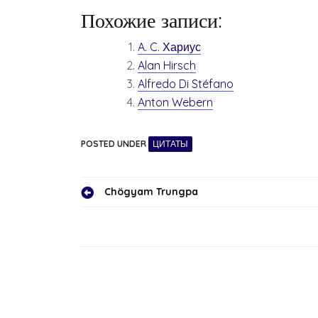
Похожие записи:
A. C. Хариус
Alan Hirsch
Alfredo Di Stéfano
Anton Webern
POSTED UNDER
ЦИТАТЫ
Навигация
Chögyam Trungpa
по
записям