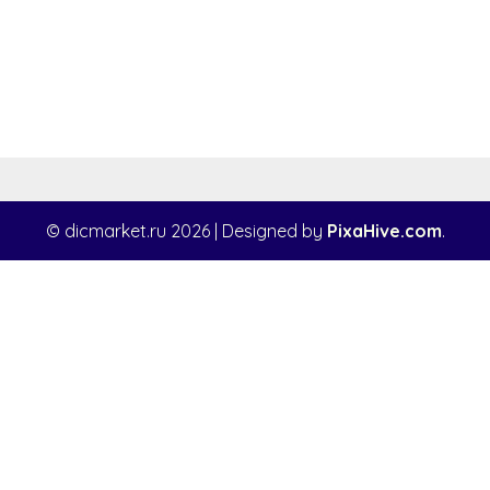
© dicmarket.ru 2026
|
Designed by
PixaHive.com
.